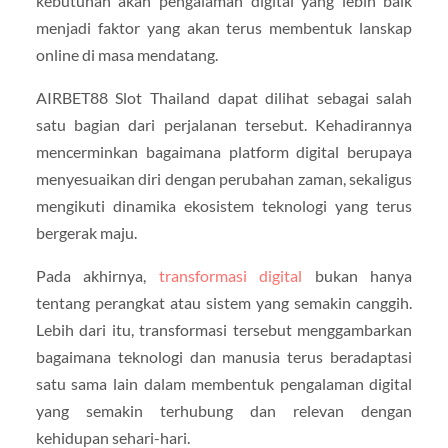
kebutuhan akan pengalaman digital yang lebih baik
menjadi faktor yang akan terus membentuk lanskap
online di masa mendatang.
AIRBET88 Slot Thailand dapat dilihat sebagai salah
satu bagian dari perjalanan tersebut. Kehadirannya
mencerminkan bagaimana platform digital berupaya
menyesuaikan diri dengan perubahan zaman, sekaligus
mengikuti dinamika ekosistem teknologi yang terus
bergerak maju.
Pada akhirnya,
transformasi digital
bukan hanya
tentang perangkat atau sistem yang semakin canggih.
Lebih dari itu, transformasi tersebut menggambarkan
bagaimana teknologi dan manusia terus beradaptasi
satu sama lain dalam membentuk pengalaman digital
yang semakin terhubung dan relevan dengan
kehidupan sehari-hari.