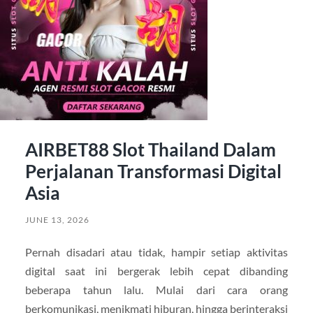
AIRBET88 Slot Thailand Dalam
Perjalanan Transformasi Digital
Asia
JUNE 13, 2026
Pernah disadari atau tidak, hampir setiap aktivitas
digital saat ini bergerak lebih cepat dibanding
beberapa tahun lalu. Mulai dari cara orang
berkomunikasi, menikmati hiburan, hingga berinteraksi