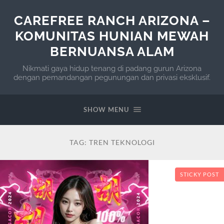
CAREFREE RANCH ARIZONA –
KOMUNITAS HUNIAN MEWAH
BERNUANSA ALAM
Nikmati gaya hidup tenang di padang gurun Arizona
dengan pemandangan pegunungan dan privasi eksklusif.
SHOW MENU
TAG:
TREN TEKNOLOGI
STICKY POST