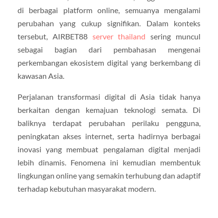
di berbagai platform online, semuanya mengalami
perubahan yang cukup signifikan. Dalam konteks
tersebut, AIRBET88
server thailand
sering muncul
sebagai bagian dari pembahasan mengenai
perkembangan ekosistem digital yang berkembang di
kawasan Asia.
Perjalanan transformasi digital di Asia tidak hanya
berkaitan dengan kemajuan teknologi semata. Di
baliknya terdapat perubahan perilaku pengguna,
peningkatan akses internet, serta hadirnya berbagai
inovasi yang membuat pengalaman digital menjadi
lebih dinamis. Fenomena ini kemudian membentuk
lingkungan online yang semakin terhubung dan adaptif
terhadap kebutuhan masyarakat modern.