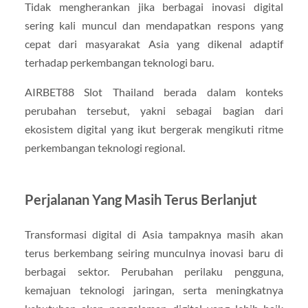
Tidak mengherankan jika berbagai inovasi digital
sering kali muncul dan mendapatkan respons yang
cepat dari masyarakat Asia yang dikenal adaptif
terhadap perkembangan teknologi baru.
AIRBET88 Slot Thailand berada dalam konteks
perubahan tersebut, yakni sebagai bagian dari
ekosistem digital yang ikut bergerak mengikuti ritme
perkembangan teknologi regional.
Perjalanan Yang Masih Terus Berlanjut
Transformasi digital di Asia tampaknya masih akan
terus berkembang seiring munculnya inovasi baru di
berbagai sektor. Perubahan perilaku pengguna,
kemajuan teknologi jaringan, serta meningkatnya