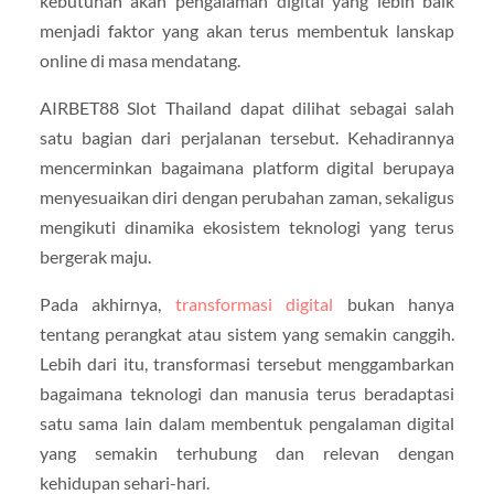
kebutuhan akan pengalaman digital yang lebih baik
menjadi faktor yang akan terus membentuk lanskap
online di masa mendatang.
AIRBET88 Slot Thailand dapat dilihat sebagai salah
satu bagian dari perjalanan tersebut. Kehadirannya
mencerminkan bagaimana platform digital berupaya
menyesuaikan diri dengan perubahan zaman, sekaligus
mengikuti dinamika ekosistem teknologi yang terus
bergerak maju.
Pada akhirnya,
transformasi digital
bukan hanya
tentang perangkat atau sistem yang semakin canggih.
Lebih dari itu, transformasi tersebut menggambarkan
bagaimana teknologi dan manusia terus beradaptasi
satu sama lain dalam membentuk pengalaman digital
yang semakin terhubung dan relevan dengan
kehidupan sehari-hari.