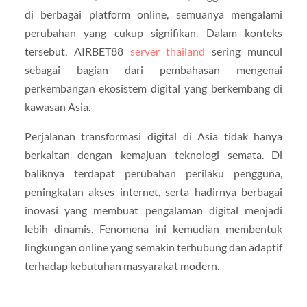
di berbagai platform online, semuanya mengalami
perubahan yang cukup signifikan. Dalam konteks
tersebut, AIRBET88
server thailand
sering muncul
sebagai bagian dari pembahasan mengenai
perkembangan ekosistem digital yang berkembang di
kawasan Asia.
Perjalanan transformasi digital di Asia tidak hanya
berkaitan dengan kemajuan teknologi semata. Di
baliknya terdapat perubahan perilaku pengguna,
peningkatan akses internet, serta hadirnya berbagai
inovasi yang membuat pengalaman digital menjadi
lebih dinamis. Fenomena ini kemudian membentuk
lingkungan online yang semakin terhubung dan adaptif
terhadap kebutuhan masyarakat modern.