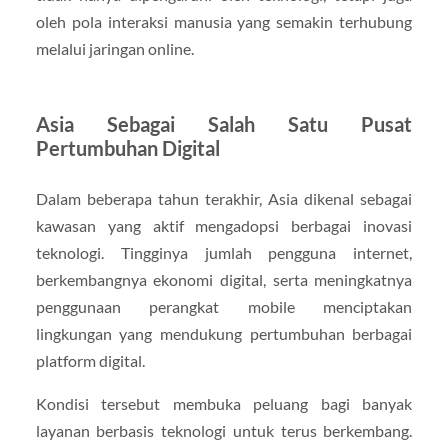
oleh pola interaksi manusia yang semakin terhubung
melalui jaringan online.
Asia Sebagai Salah Satu Pusat
Pertumbuhan Digital
Dalam beberapa tahun terakhir, Asia dikenal sebagai
kawasan yang aktif mengadopsi berbagai inovasi
teknologi. Tingginya jumlah pengguna internet,
berkembangnya ekonomi digital, serta meningkatnya
penggunaan perangkat mobile menciptakan
lingkungan yang mendukung pertumbuhan berbagai
platform digital.
Kondisi tersebut membuka peluang bagi banyak
layanan berbasis teknologi untuk terus berkembang.