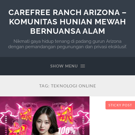
CAREFREE RANCH ARIZONA –
KOMUNITAS HUNIAN MEWAH
BERNUANSA ALAM
Nikmati gaya hidup tenang di padang gurun Arizona
dengan pemandangan pegunungan dan privasi eksklusif.
SHOW MENU
TAG:
TEKNOLOGI ONLINE
STICKY POST