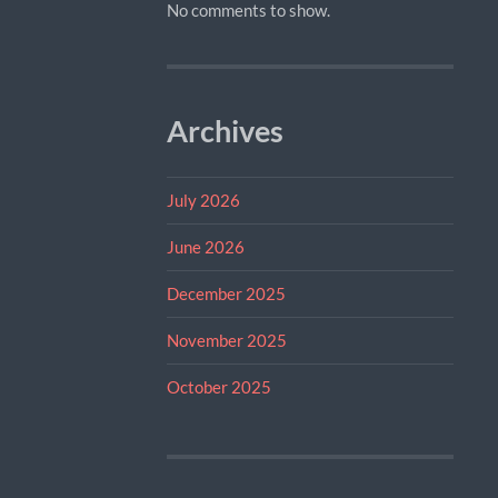
No comments to show.
Archives
July 2026
June 2026
December 2025
November 2025
October 2025