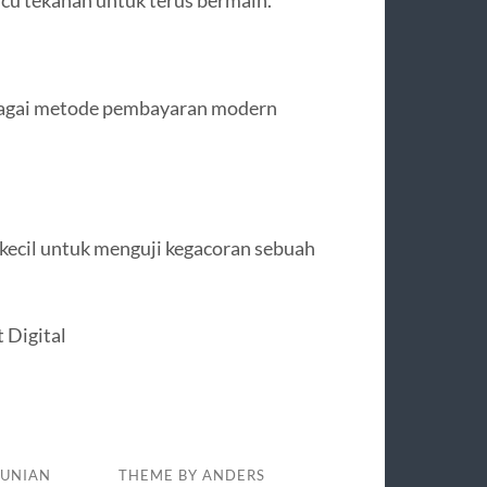
cu tekanan untuk terus bermain.
rbagai metode pembayaran modern
ecil untuk menguji kegacoran sebuah
 Digital
HUNIAN
THEME BY
ANDERS