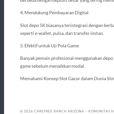
berbeda dengan deposit besar yang sering memi
4. Mendukung Pembayaran Digital
Slot depo 5K biasanya terintegrasi dengan be
seperti e-wallet, pulsa, dan transfer instan.
5. Efektif untuk Uji Pola Game
Banyak pemain profesional menggunakan depo k
game sebelum menaikkan modal.
Memahami Konsep Slot Gacor dalam Dunia Slot
© 2026
CAREFREE RANCH ARIZONA – KOMUNITAS 