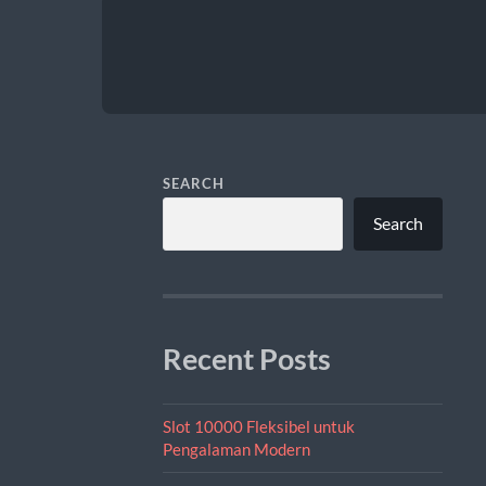
SEARCH
Search
Recent Posts
Slot 10000 Fleksibel untuk
Pengalaman Modern