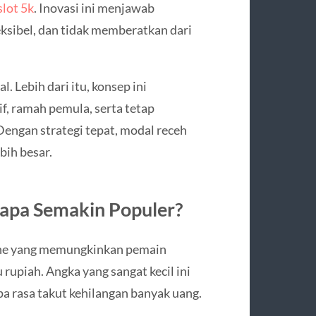
slot 5k
. Inovasi ini menjawab
eksibel, dan tidak memberatkan dari
 Lebih dari itu, konsep ini
, ramah pemula, serta tetap
engan strategi tepat, modal receh
bih besar.
gapa Semakin Populer?
line yang memungkinkan pemain
rupiah. Angka yang sangat kecil ini
a rasa takut kehilangan banyak uang.