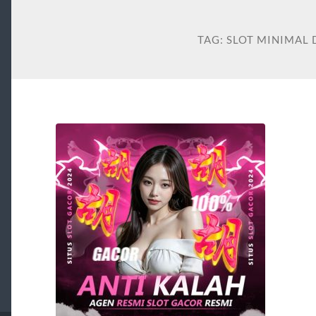
TAG:
SLOT MINIMAL 