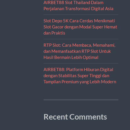
AIRBET88 Slot Thailand Dalam
Perjalanan Transformasi Digital Asia
Slot Depo 5K Cara Cerdas Menikmati
Slot Gacor dengan Modal Super Hemat
dan Praktis
RTP Slot: Cara Membaca, Memahami,
dan Memanfaatkan RTP Slot Untuk
Hasil Bermain Lebih Optimal
AIRBET88: Platform Hiburan Digital
dengan Stabilitas Super Tinggi dan
Tampilan Premium yang Lebih Modern
Recent Comments